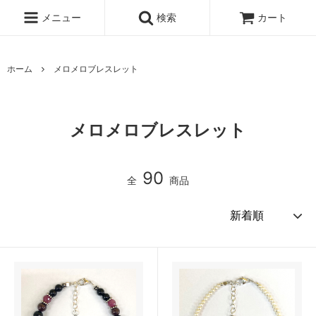
メニュー
検索
カート
ホーム
メロメロブレスレット
メロメロブレスレット
90
全
商品