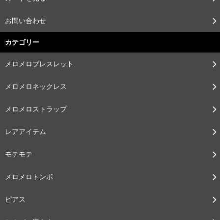
お問い合わせ
カテゴリー
メロメロブレスレット
メロメロネックレス
メロメロストラップ
レアアイテム
モテモテ
メロメロトンボ
ピアス