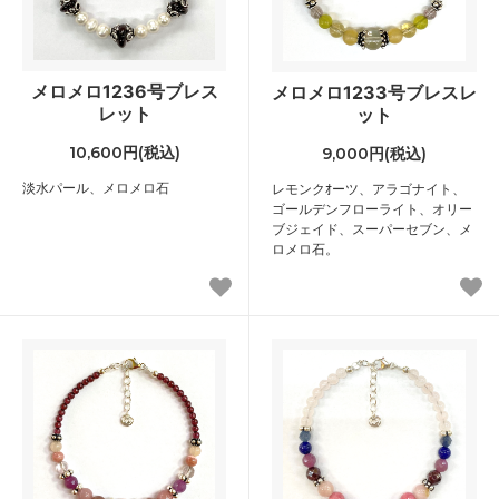
メロメロ1236号ブレス
メロメロ1233号ブレスレ
レット
ット
10,600円(税込)
9,000円(税込)
淡水パール、メロメロ石
レモンクｵーツ、アラゴナイト、
ゴールデンフローライト、オリー
ブジェイド、スーパーセブン、メ
ロメロ石。