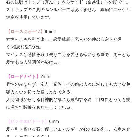
石の説明はトップ（真ん中）からサイド（金具側）への順です。
ストラップの金具のみシルバーではありません。真鍮にニッケル
鍍金を使用しています。
【ローズクォーツ】
8mm
女性らしさを引き出し、恋愛成就・恋人との仲の安定へと導
く“相思相愛”の石。
マイナスな感情を取り去り自身を愛せる様になる事で、周囲とも
愛情ある人間関係が築ける。
【ロードナイト】
7mm
異性のみならず、友人・家族・その他の人々に対しても大きな包
容力と心を持った接し方ができる。
人間関係からくる精神的な乱れも緩和する為、自身にとっても愛
に満ちた関係をもたらしてくれる。
【ピンクエピドート】
6mm
愛を引き寄せる石。優しいエネルギーが心の傷を癒し、安定させ
る。心身の疲れを緩和。