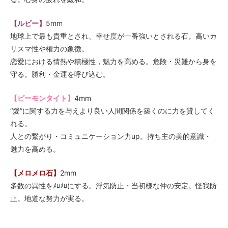
【ルビー】
5mm
地球上で最も貴重とされ、幸せ度が一番強いとされる石。高いカ
リスマ性や権力の象徴。
恋愛における情熱や積極性，魅力を高める。危険・災難から身を
守る。勝利・金運を呼び込む。
【ピーモンタイト】
4mm
“愛”に関する力を与えより良い人間関係を築くのに力を貸してく
れる。
人との繋がり・コミュニケーション力up。持ち主の美的意識・
魅力を高める。
【メロメロ石】
2mm
多数の異性をﾒﾛﾒﾛにする。浮気防止・当初様な仲の安定。怪我防
止。地道な努力が実る。